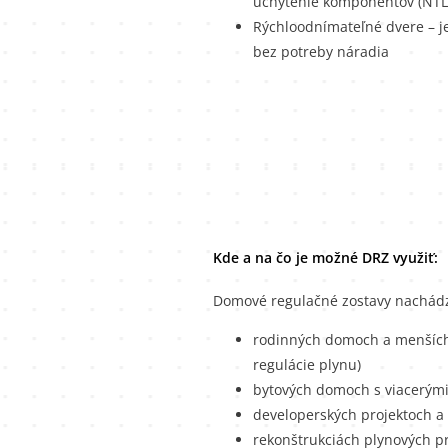
uchytenie komponentov (NTL 
Rýchloodnímateľné dvere – j
bez potreby náradia
Kde a na čo je možné DRZ využiť:
Domové regulačné zostavy nachádz
rodinných domoch a menších 
regulácie plynu)
bytových domoch s viacerým
developerských projektoch a
rekonštrukciách plynových p