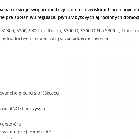
akia rozširuje svoj produktový rad na slovenskom trhu o nové 
né pre spoľahlivú reguláciu plynu v bytových aj rodinných domoc
S2300, S300, S300 + odbočka, S300-D, S300-D-N a S300-T, ktoré po
d jednoduchých inštalácií až po viacodberné riešenia.
nkovaného plechu s práškovou
nia (INOX) pre vyššiu
 exteriéru
vý systém pre jednoduché