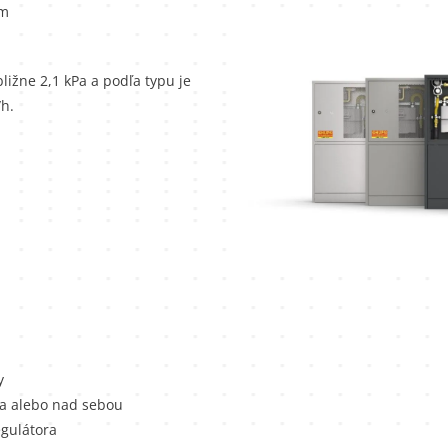
om
ližne 2,1 kPa a podľa typu je
h.
y
ba alebo nad sebou
egulátora