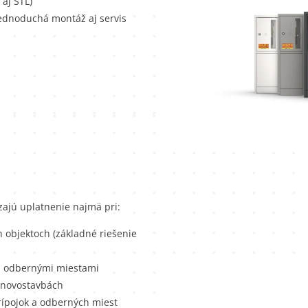
aj STL)
ednoduchá montáž aj servis
ajú uplatnenie najmä pri:
objektoch (základné riešenie
i odbernými miestami
 novostavbách
rípojok a odberných miest