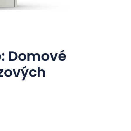
e: Domové
ezových