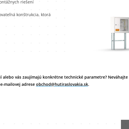
ontážnych riešení
vateľná konštrukcia, ktorá
ií alebo vás zaujímajú konkrétne technické parametre? Neváhajte
 e‑mailovej adrese
obchod@hutiraslovakia.sk
.