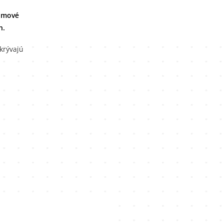
domové
h.
krývajú