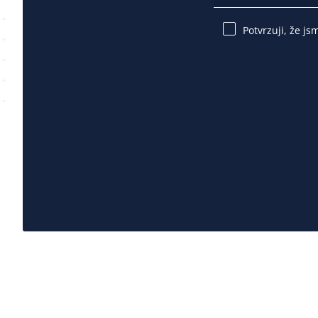
Potvrzuji, že js
Please
leave
this
field
empty.