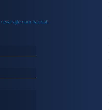
 neváhajte nám napísať.