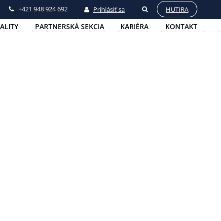
+421 948 924 692
Prihlásiť sa
HUTIRA
ALITY
PARTNERSKÁ SEKCIA
KARIÉRA
KONTAKT