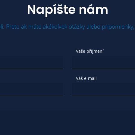
Napíšte nám
li. Preto ak máte akékoľvek otázky alebo pripomienky,
Vaše příjmení
Váš e-mail