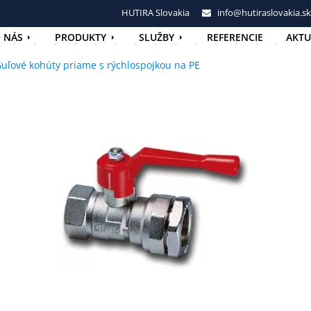
HUTIRA Slovakia
info@hutiraslovakia.sk
 NÁS
PRODUKTY
SLUŽBY
REFERENCIE
AKTU
uľové kohúty priame s rýchlospojkou na PE