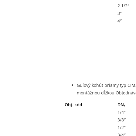
2 1/2″
3″
4″
Guľový kohút priamy typ CIM2
montážnou dĺžkou Objednáva
Obj. kód
DN
1
1/4″
3/8″
1/2″
3/4″