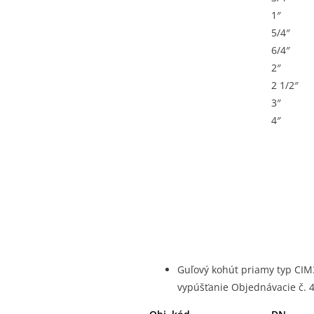
1″
5/4″
6/4″
2″
2 1/2″
3″
4″
Guľový kohút priamy typ CIM
vypúšťanie Objednávacie č. 