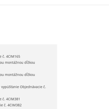
e č. 4CIM165
ľnou montážnou dĺžkou
ľnou montážnou dĺžkou
 vypúšťanie Objednávacie č.
e č. 4CIM381
ie č. 4CIM382