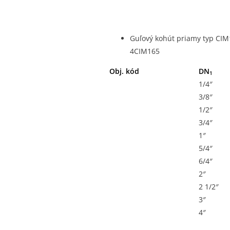
Guľový kohút priamy typ CIM
4CIM165
Obj. kód
DN
1
1/4″
3/8″
1/2″
3/4″
1″
5/4″
6/4″
2″
2 1/2″
3″
4″