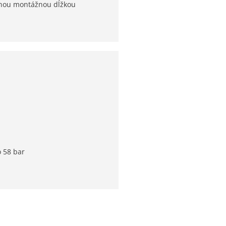
ľnou montážnou dĺžkou
 58 bar