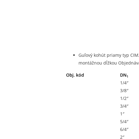
Guľový kohút priamy typ CIM2
montážnou dĺžkou Objednáva
Obj. kód
DN
1
1/4″
3/8″
1/2″
3/4″
1″
5/4″
6/4″
2″