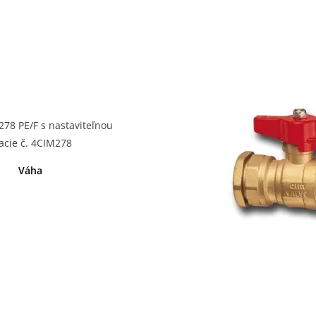
78 PE/F s nastaviteľnou
cie č. 4CIM278
Váha