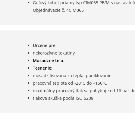
Guľový kohút priamy typ CIM065 PE/M s nastavite
Objednávacie č. 4CIM065
Určené pre:
nekorozívne tekutiny
Mosadzné telo:
Tesnenie:
mosadz lisovaná za tepla, poniklovanie
pracovná teplota od -20°C do +150°C
maximálny pracovný tlak sa pohybuje od 16 bar do
tlaková skúška podľa ISO 5208