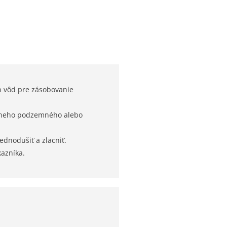
h vôd pre zásobovanie
álneho podzemného alebo
ednodušiť a zlacniť.
kazníka.