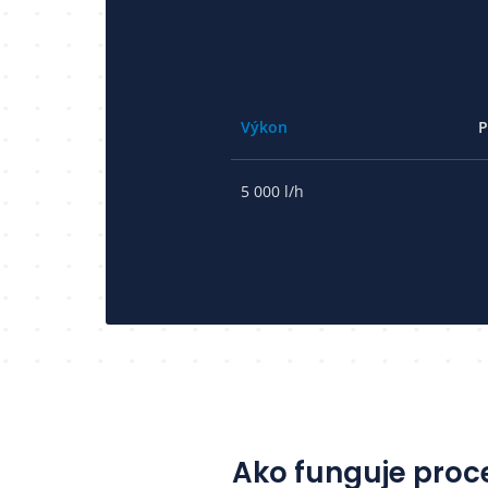
Výkon
P
5 000 l/h
Ako funguje proc