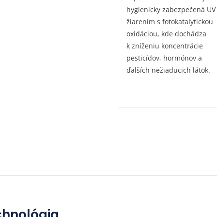
hygienicky zabezpečená UV
žiarením s fotokatalytickou
oxidáciou, kde dochádza
k zníženiu koncentrácie
pesticídov, hormónov a
ďalších nežiaducich látok.
chnológia