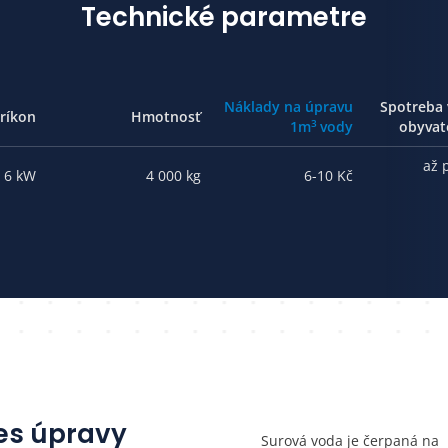
Technické parametre
Náklady na úpravu
Spotreba 
ríkon
Hmotnosť
3
1m
vody
obyvat
až 
6 kW
4 000 kg
6-10 Kč
es úpravy
Surová voda je čerpaná na