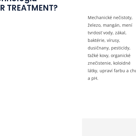
R TREATMENT?
Mechanické nečistoty,
železo, mangán, mení
tvrdosť vody, zákal,
baktérie, vírusy,
dusičnany, pesticídy,
ťažké kovy, organické
znečistenie, koloidné
látky, upraví farbu a ch
a pH.