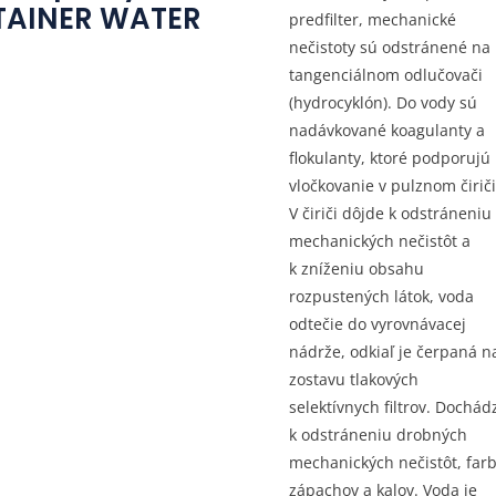
TAINER WATER
predfilter, mechanické
nečistoty sú odstránené na
tangenciálnom odlučovači
(hydrocyklón). Do vody sú
nadávkované koagulanty a
flokulanty, ktoré podporujú
vločkovanie v pulznom čiriči
V čiriči dôjde k odstráneniu
mechanických nečistôt a
k zníženiu obsahu
rozpustených látok, voda
odtečie do vyrovnávacej
nádrže, odkiaľ je čerpaná n
zostavu tlakových
selektívnych filtrov. Dochád
k odstráneniu drobných
mechanických nečistôt, farb
zápachov a kalov. Voda je