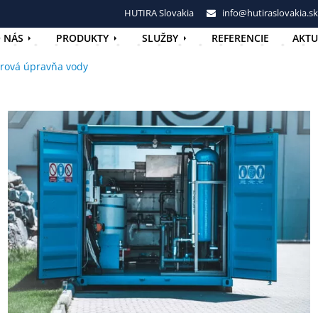
HUTIRA Slovakia
info@hutiraslovakia.sk
 NÁS
PRODUKTY
SLUŽBY
REFERENCIE
AKTU
rová úpravňa vody