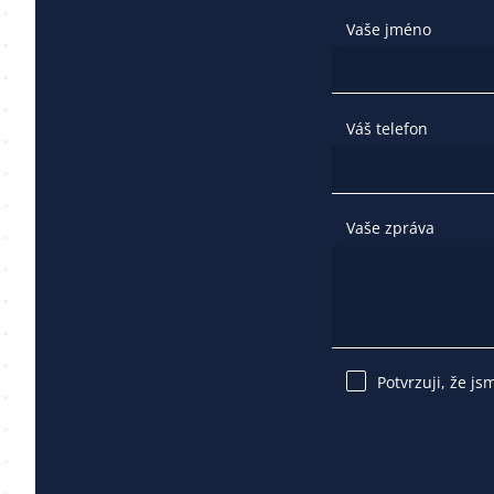
Vaše jméno
Váš telefon
Vaše zpráva
Potvrzuji, že js
Please
leave
this