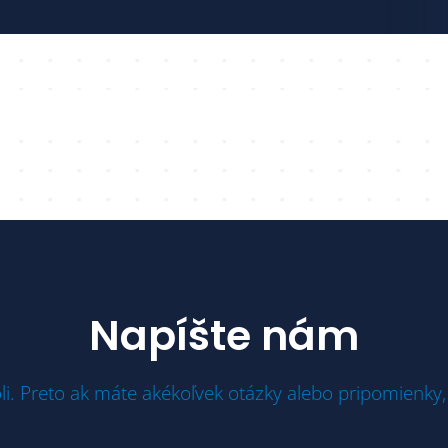
Napíšte nám
li. Preto ak máte akékoľvek otázky alebo pripomienky,