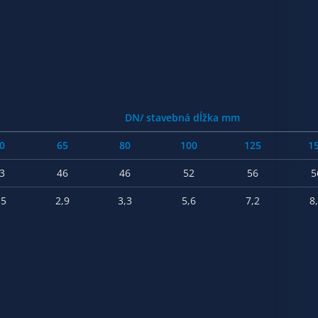
DN/ stavebná dĺžka mm
0
65
80
100
125
1
3
46
46
52
56
5
,5
2,9
3,3
5,6
7,2
8