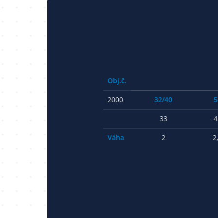
Obj.č.
2000
32/40
5
33
4
Váha
2
2