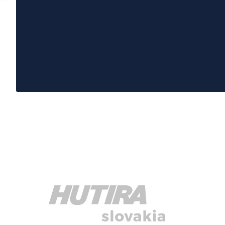
field
empty.