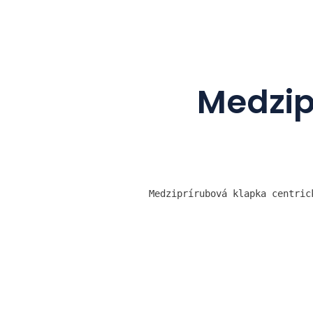
Medzip
Medziprírubová klapka centric