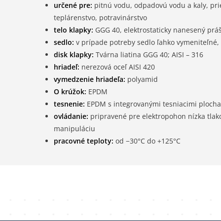
určené pre:
pitnú vodu, odpadovú vodu a kaly, pri
teplárenstvo, potravinárstvo
telo klapky:
GGG 40, elektrostaticky nanesený prá
sedlo:
v prípade potreby sedlo ľahko vymeniteľn
disk klapky:
Tvárna liatina GGG 40; AISI – 316
hriadeľ:
nerezová oceľ AISI 420
vymedzenie hriadeľa:
polyamid
O krúžok:
EPDM
tesnenie:
EPDM s integrovanými tesniacimi plocham
ovládanie:
pripravené pre elektropohon nízka tlako
manipuláciu
pracovné teploty:
od −30°C do +125°C