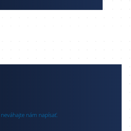
 neváhajte nám napísať.