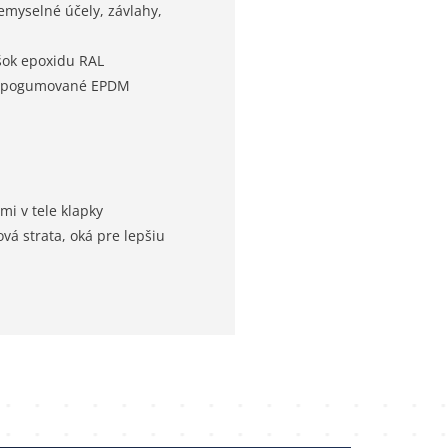
emyselné účely, závlahy,
šok epoxidu RAL
é, pogumované EPDM
i v tele klapky
vá strata, oká pre lepšiu