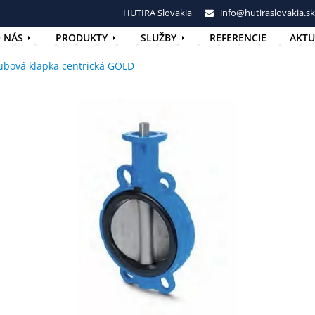
HUTIRA Slovakia
info@hutiraslovakia.sk
 NÁS
PRODUKTY
SLUŽBY
REFERENCIE
AKTU
ubová klapka centrická GOLD