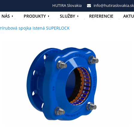
HUTIRA Slovakia
info@hutiraslovakia.sk
 NÁS
PRODUKTY
SLUŽBY
REFERENCIE
AKTU
rírubová spojka istená SUPERLOCK