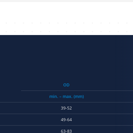
OD
min. – max. (mm)
39-52
49-64
63-83