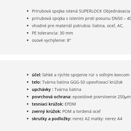
Prírubová spojka istená SUPERLOCK Objednávacia 
prírubová spojka s istením proti posunu DN50 – 4
vhodné pre materiál potrubia: liatina, oceľ, AC,
PE tolerancia: 30 mm
osové vychýlenie: 8°
účel:
ľahké a rýchle spojenie rúr s voľným koncom
telo:
Tvárna liatina GGG-50 upevňovací krúžok
upchávky :
Tvárna liatina
povrchová ochrana:
epoxidové povrstvenie 250μm
tesniaci krúžok:
EPDM
zverný krúžok:
POM a tvrdená oceľ
skrutky a podložky:
nerez A2 matky: nerez A4