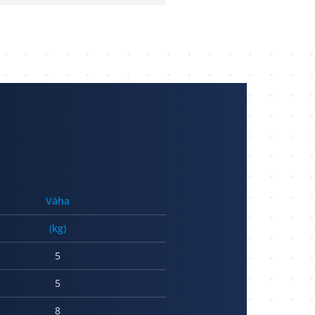
Váha
(kg)
5
5
8