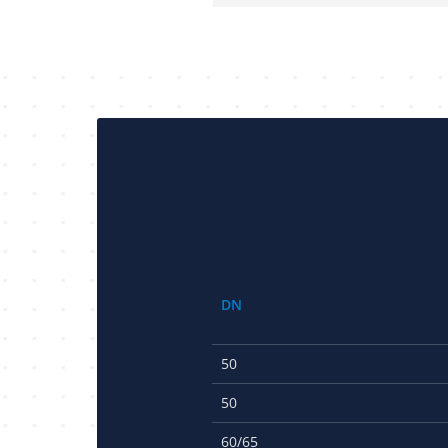
DN
50
50
60/65