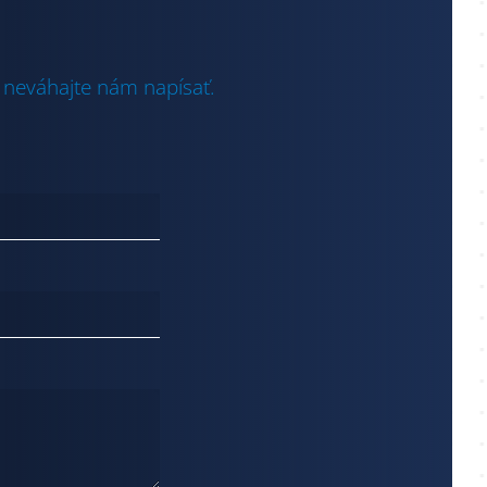
 neváhajte nám napísať.