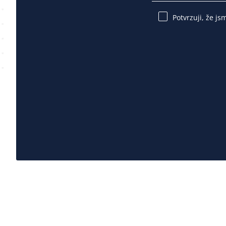
Potvrzuji, že js
Please
leave
this
field
empty.