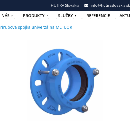
HUTIRA Slovakia
info@hutiraslovakia.sk
 NÁS
PRODUKTY
SLUŽBY
REFERENCIE
AKTU
rírubová spojka univerzálna METEOR