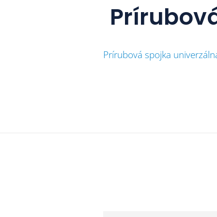
Prírubov
Prírubová spojka univerzá