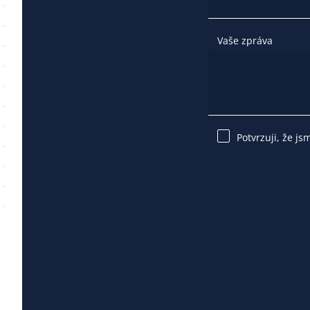
Vaše zpráva
Potvrzuji, že js
Please
leave
this
field
empty.