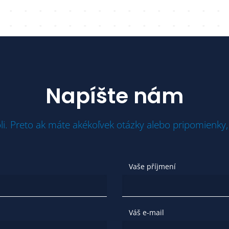
Napíšte nám
li. Preto ak máte akékoľvek otázky alebo pripomienky,
Vaše příjmení
Váš e-mail