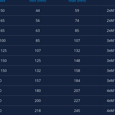
uba
min (mm)
max (mm)
 50
44
59
2xM
 65
56
74
2xM
 65
63
85
2xM
 100
85
107
3xM
 125
107
132
3xM
 150
125
148
3xM
 150
132
158
3xM
0
157
184
3xM
0
180
207
4xM
0
200
227
4xM
0
218
245
4xM