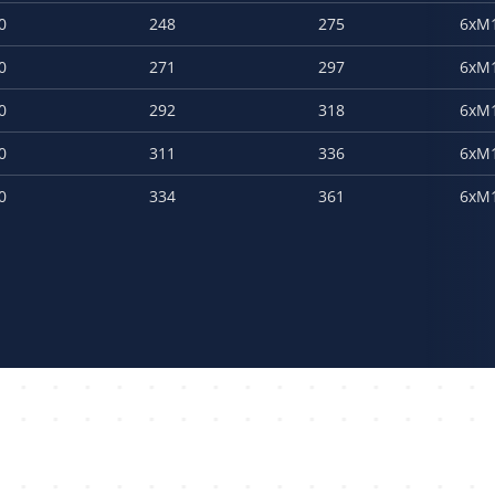
0
248
275
6xM
0
271
297
6xM
0
292
318
6xM
0
311
336
6xM
0
334
361
6xM