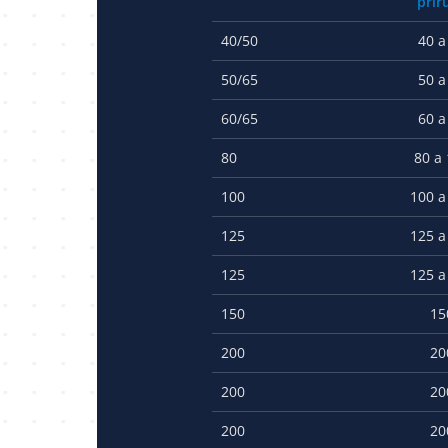
prír
40/50
40 a
50/65
50 a
60/65
60 a
80
80 a
100
100 a
125
125 a
125
125 a
150
15
200
20
200
20
200
20