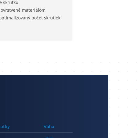
e skrutku
povrstvené materiálom
 optimalizovaný počet skrutiek
rutky
Váha