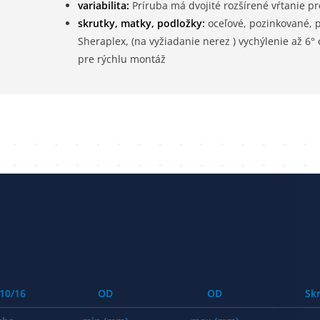
variabilita:
Príruba má dvojité rozšírené vŕtanie pr
skrutky, matky, podložky:
oceľové, pozinkované, 
Sheraplex, (na vyžiadanie nerez ) vychýlenie až 6°
pre rýchlu montáž
10/16
OD
OD
Sk