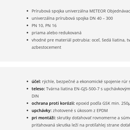
Prírubová spojka univerzálna METEOR Objednávaci
univerzálna prírubová spojka DN 40 – 300
PN 10, PN 16
priama alebo redukovaná
vhodné pre materiál potrubia: oceľ, šedá liatina, tv
azbestocement
účel:
rýchle, bezpečné a ekonomické spojenie rúr
teleso:
Tvárna liatina EN-GJS-500-7 s upchávkový
DIN
ochrana proti korózii:
epoxid podľa GSK min. 250
upchávky:
zhotovené s úkosom z EPDM
pri montáži:
skrutky doťahovať rovnomerne a súme
priťahovaná skrutka leží na protiľahlej strane d