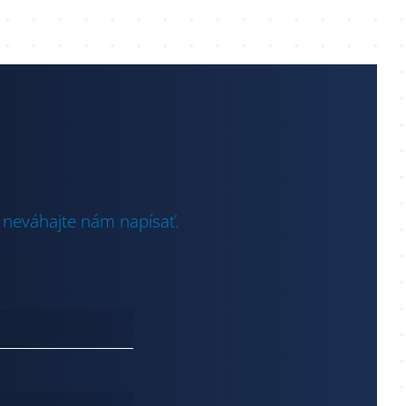
 neváhajte nám napísať.