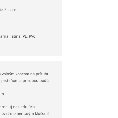
a č. 6001
árna liatina, PE, PVC,
 s voľným koncom na prírubu
m prsteňom a prírubou podľa
μm
rne, tj nasledujúca
oťahovať momentovým kľúčom!