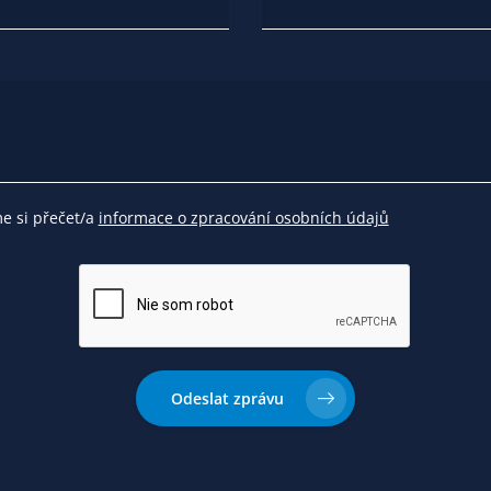
me si přečet/a
informace o zpracování osobních údajů
Odeslat zprávu