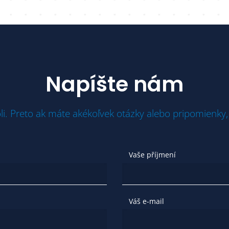
Napíšte nám
li. Preto ak máte akékoľvek otázky alebo pripomienky,
Vaše příjmení
Váš e-mail