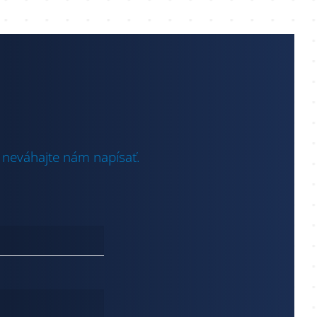
 neváhajte nám napísať.