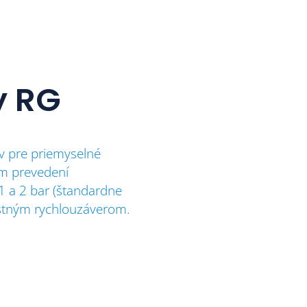
y RG
ov pre priemyselné
om prevedení
1 a 2 bar (štandardne
stným rychlouzáverom.